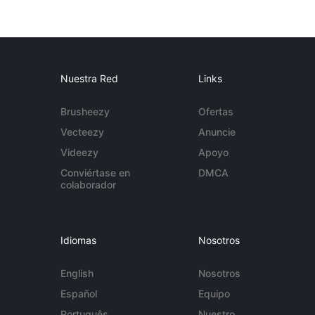
Nuestra Red
Links
Brusheezy
Ofertas
Vecteezy
Anuncie
Videezy
Apoyo
Conviértase en
DMCA
colaborador
Idiomas
Nosotros
English
Nosotros
Español
Equipo
Português
Nuestro