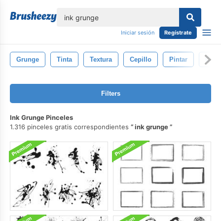
lose
Iniciar sesión
Regístrate
Grunge
Tinta
Textura
Cepillo
Pintar
Chap
Filters
Ink Grunge Pinceles
1.316 pinceles gratis correspondientes
ink grunge