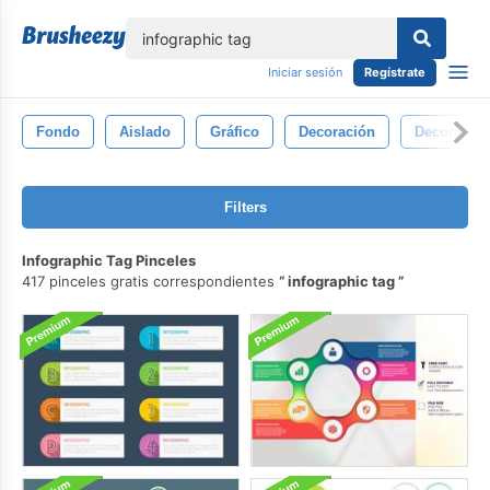
lose
Iniciar sesión
Regístrate
Fondo
Aislado
Gráfico
Decoración
Decorativo
Filters
Infographic Tag Pinceles
417 pinceles gratis correspondientes
infographic tag