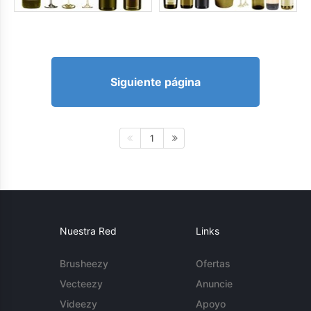
Siguiente página
1
Nuestra Red
Links
Brusheezy
Ofertas
Vecteezy
Anuncie
Videezy
Apoyo