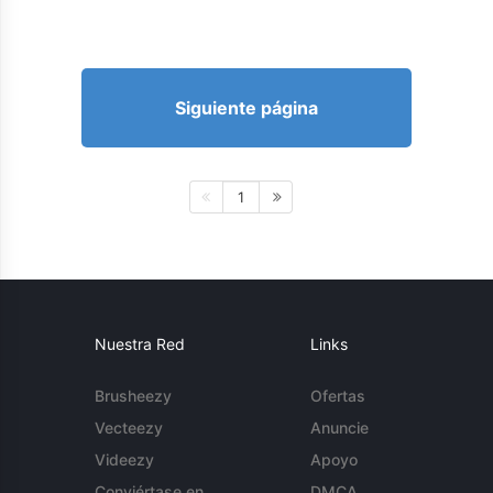
Siguiente página
1
Nuestra Red
Links
Brusheezy
Ofertas
Vecteezy
Anuncie
Videezy
Apoyo
Conviértase en
DMCA