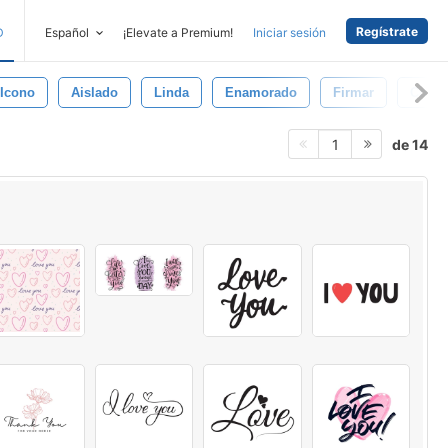
Regístrate
D
Español
¡Elevate a Premium!
Iniciar sesión
Icono
Aislado
Linda
Enamorado
Firmar
Coraz
de 14
1