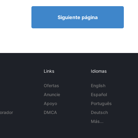
Siguiente página
Links
Idiomas
Ofertas
English
Anuncie
Español
Apoyo
Português
orador
DMCA
Deutsch
Más...