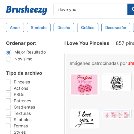
Amor
Símbolo
Diseño
Gráfico
Decoración
Ordenar por:
I Love You Pinceles
-
857 pinc
Mejor Resultado
Novísimo
Imágenes patrocinadas por
Tipo de archivo
Pinceles
Actions
PSDs
Patrones
Gradientes
Texturas
Símbolos
Formas
Styles