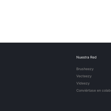
Nuestra Red
Brusheezy
Vecteezy
Videezy
Conviértase en colab