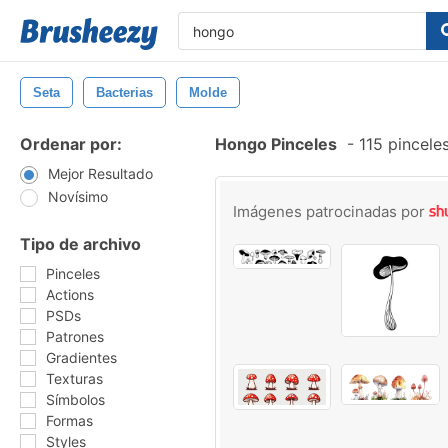
Seta
Bacterias
Molde
Ordenar por:
Hongo Pinceles
-
115 pincele
Mejor Resultado
Novísimo
Imágenes patrocinadas por
Tipo de archivo
Pinceles
Actions
PSDs
Patrones
Gradientes
Texturas
Símbolos
Formas
Styles