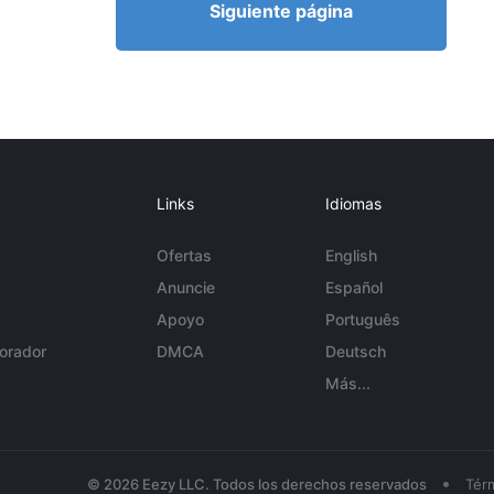
Siguiente página
Links
Idiomas
Ofertas
English
Anuncie
Español
Apoyo
Português
orador
DMCA
Deutsch
Más...
•
© 2026 Eezy LLC. Todos los derechos reservados
Tér