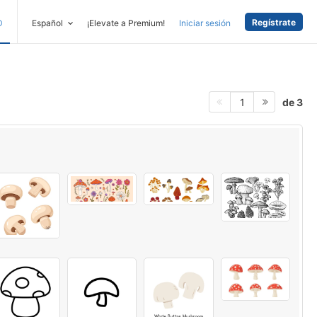
Regístrate
D
Español
¡Elevate a Premium!
Iniciar sesión
de 3
1