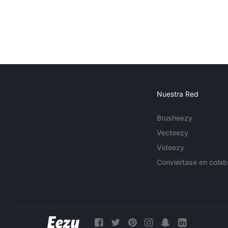
Nuestra Red
Brusheezy
Vecteezy
Videezy
Conviértase en colab