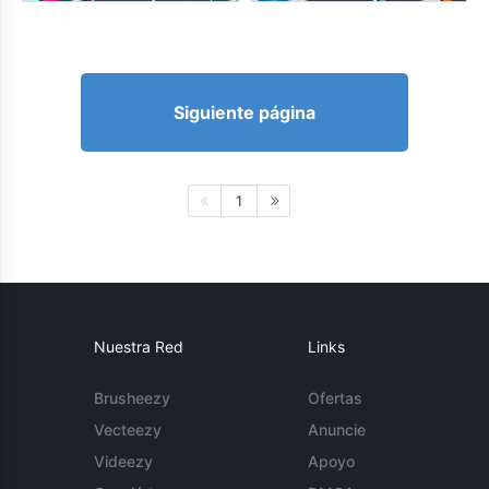
Siguiente página
1
Nuestra Red
Links
Brusheezy
Ofertas
Vecteezy
Anuncie
Videezy
Apoyo