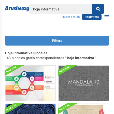
lose
Iniciar sesión
Regístrate
Filters
Hoja Informativa Pinceles
143 pinceles gratis correspondientes
hoja informativa