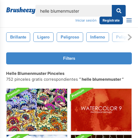
lose
Iniciar sesión
Regístrate
Brillante
Ligero
Peligroso
Infierno
Peligro
Filters
Helle Blumenmuster Pinceles
752 pinceles gratis correspondientes
helle blumenmuster