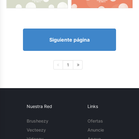
Siguiente página
1
Nuestra Red
Links
Brusheezy
Ofertas
Vecteezy
Anuncie
Videezy
Apoyo