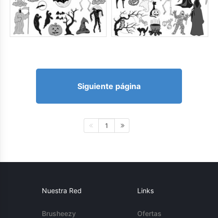
Siguiente página
1
Nuestra Red
Links
Brusheezy
Ofertas