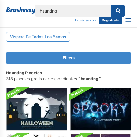
lose
Iniciar sesión
Regístrate
Víspera De Todos Los Santos
Filters
Haunting Pinceles
318 pinceles gratis correspondientes
haunting