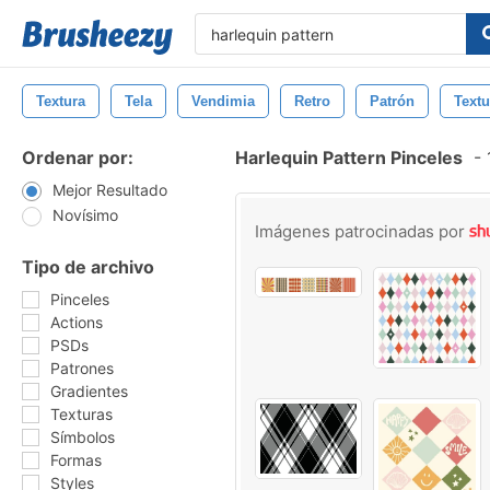
Textura
Tela
Vendimia
Retro
Patrón
Textu
Ordenar por:
Harlequin Pattern Pinceles
-
1
Mejor Resultado
Novísimo
Imágenes patrocinadas por
Tipo de archivo
Pinceles
Actions
PSDs
Patrones
Gradientes
Texturas
Símbolos
Formas
Styles