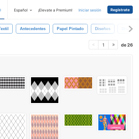
Regístrate
D
Español
¡Elevate a Premium!
Iniciar sesión
Textil
Antecedentes
Papel Pintado
Diseños
Diseño
de 26
1