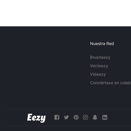
Nuestra Red
Brusheezy
Vecteezy
Videezy
Conviértase en colab