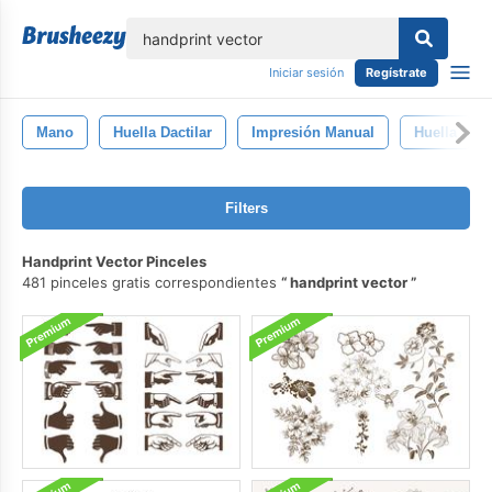
lose
Iniciar sesión
Regístrate
Mano
Huella Dactilar
Impresión Manual
Huella
Filters
Handprint Vector Pinceles
481 pinceles gratis correspondientes
handprint vector