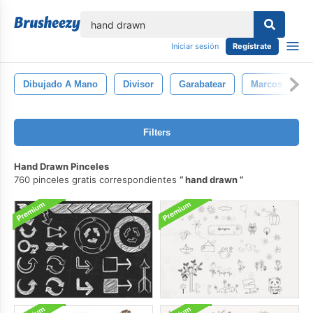
lose
Iniciar sesión
Regístrate
Dibujado A Mano
Divisor
Garabatear
Marcos
C
Filters
Hand Drawn Pinceles
760 pinceles gratis correspondientes
hand drawn