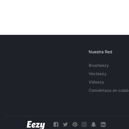
Nuestra Red
Brusheezy
Vecteezy
Videezy
Conviértase en colab