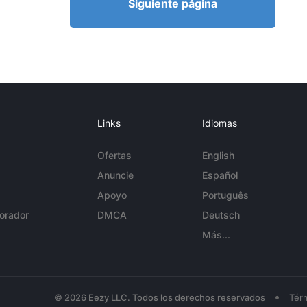
Siguiente página
Links
Idiomas
Ofertas
English
Anuncie
Español
Apoyo
Português
orador
DMCA
Deutsch
Más...
•
© 2026 Eezy LLC. Todos los derechos reservados
Tér