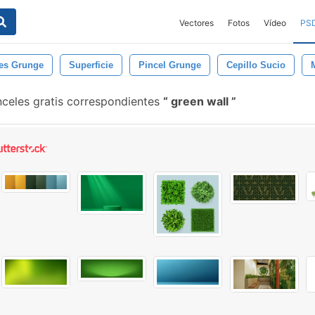
Vectores
Fotos
Vídeo
PS
les Grunge
Superficie
Pincel Grunge
Cepillo Sucio
celes gratis correspondientes
green wall