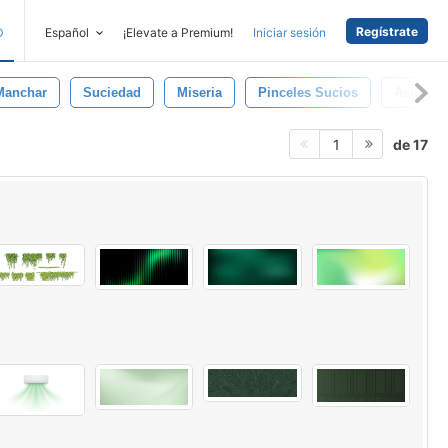
Regístrate
D
Español
¡Elevate a Premium!
Iniciar sesión
Manchar
Suciedad
Miseria
Pinceles Sucios
Asquero
de 17
1