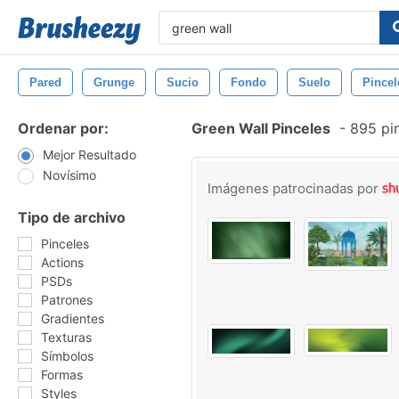
Pared
Grunge
Sucio
Fondo
Suelo
Pince
Ordenar por:
Green Wall Pinceles
-
895 pin
Mejor Resultado
Novísimo
Imágenes patrocinadas por
Tipo de archivo
Pinceles
Actions
PSDs
Patrones
Gradientes
Texturas
Símbolos
Formas
Styles