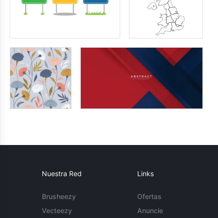
Nuestra Red
Links
Brusheezy
Ofertas
Vecteezy
Anuncie