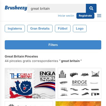
lose
Iniciar sesión
Regístrate
Inglaterra
Gran Bretaña
Fútbol
Logo
Filters
Great Britain Pinceles
44 pinceles gratis correspondientes
great britain