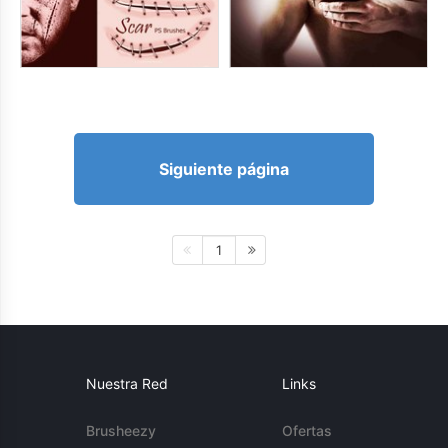
Siguiente página
1
Nuestra Red
Links
Brusheezy
Ofertas