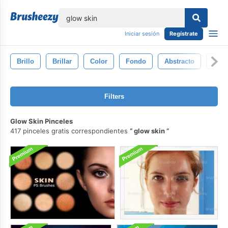
lose
Iniciar sesión
Regístrate
Brillo
Brillar
Color
Fondo
Abstracto
Lige
Filters
Glow Skin Pinceles
417 pinceles gratis correspondientes
glow skin