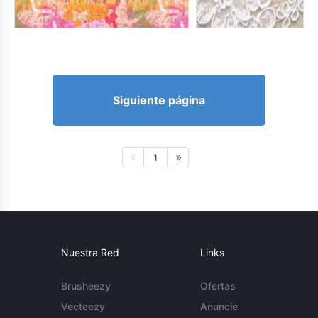
Siguiente página
1
Nuestra Red
Links
Brusheezy
Ofertas
Vecteezy
Anuncie