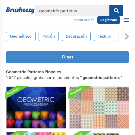
lose
Iniciar sesión
Regístrate
Geométrico
Patrón
Decoración
Textura
Diseño
Filters
Geometric Patterns Pinceles
1.547 pinceles gratis correspondientes
geometric patterns