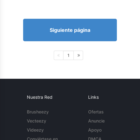
Siguiente página
1
Nuestra Red
Links
Brusheezy
Ofertas
Vecteezy
Anuncie
Videezy
Apoyo
Conviértase en
DMCA