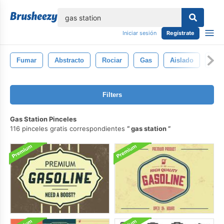
lose
Iniciar sesión
Regístrate
Fumar
Abstracto
Rociar
Gas
Aislado
Pat
Filters
Gas Station Pinceles
116 pinceles gratis correspondientes
gas station