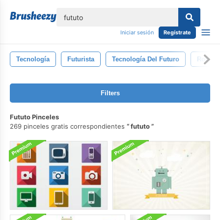
lose
Iniciar sesión
Regístrate
Tecnología
Futurista
Tecnología Del Futuro
Robot
Filters
Fututo Pinceles
269 pinceles gratis correspondientes
fututo