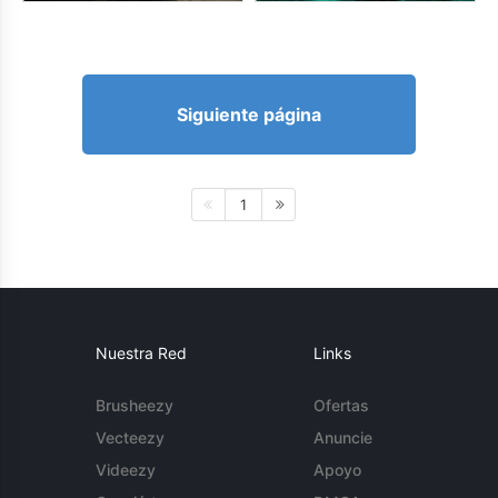
Siguiente página
1
Nuestra Red
Links
Brusheezy
Ofertas
Vecteezy
Anuncie
Videezy
Apoyo