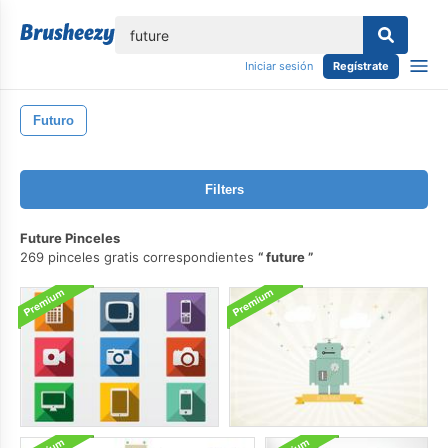
lose
Iniciar sesión
Regístrate
Futuro
Filters
Future Pinceles
269 pinceles gratis correspondientes
future