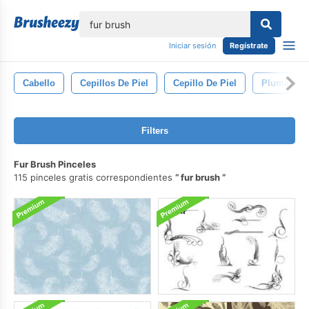
lose
Iniciar sesión
Regístrate
Cabello
Cepillos De Piel
Cepillo De Piel
Pluma
Filters
Fur Brush Pinceles
115 pinceles gratis correspondientes
fur brush