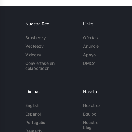
Nuestra Red
Links
Brusheezy
Ofertas
Vecteezy
Anuncie
Videezy
Apoyo
Conviértase en
DMCA
colaborador
Idiomas
Nosotros
English
Nosotros
Español
Equipo
Português
Nuestro
blog
Deutsch