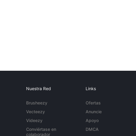
Nuestra Red
Links
Brusheezy
Ofertas
Vecteezy
Anuncie
Videezy
Apoyo
Conviértase en
DMCA
colaborador