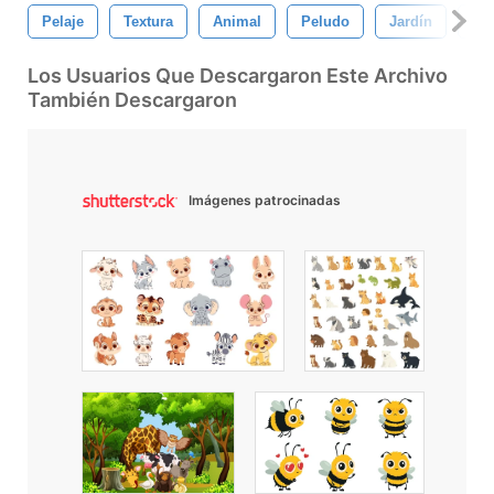
Pelaje
Textura
Animal
Peludo
Jardín
Av
Los Usuarios Que Descargaron Este Archivo
También Descargaron
Imágenes patrocinadas