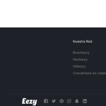
Nuestra Red
Brusheezy
Vecteezy
Videezy
Conviértase en colab