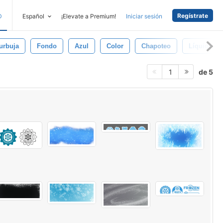
Regístrate
D
Español
¡Elevate a Premium!
Iniciar sesión
urbuja
Fondo
Azul
Color
Chapoteo
Líquido
de 5
1