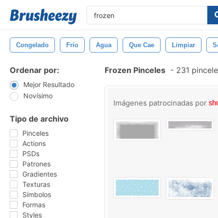
Congelado
Frío
Agua
Que Cae
Limpiar
S
Ordenar por:
Frozen Pinceles
-
231 pincele
Mejor Resultado
Novísimo
Imágenes patrocinadas por
Tipo de archivo
Pinceles
Actions
PSDs
Patrones
Gradientes
Texturas
Símbolos
Formas
Styles