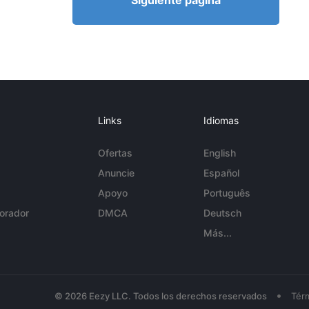
Siguiente página
Links
Idiomas
Ofertas
English
Anuncie
Español
Apoyo
Português
orador
DMCA
Deutsch
Más...
•
© 2026 Eezy LLC. Todos los derechos reservados
Tér