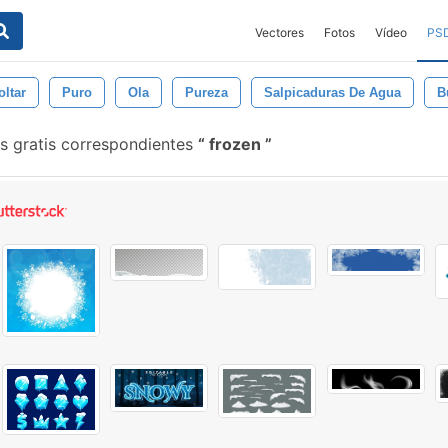
Vectores
Fotos
Vídeo
PS
oltar
Puro
Ola
Pureza
Salpicaduras De Agua
B
s gratis correspondientes
frozen