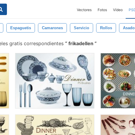
Vectores
Fotos
Vídeo
PS
Espaguetis
Camarones
Servicio
Rollos
Asado
eles gratis correspondientes
frikadellen