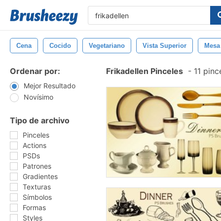
Cena
Cocido
Vegetariano
Vista Superior
Mesa
Ordenar por:
Frikadellen Pinceles
-
11 pinc
Mejor Resultado
Novísimo
Tipo de archivo
Pinceles
Actions
PSDs
Patrones
Gradientes
Texturas
Símbolos
Formas
Styles