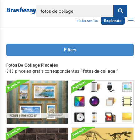
lose
Iniciar sesión
Regístrate
Filters
Fotos De Collage Pinceles
348 pinceles gratis correspondientes
fotos de collage