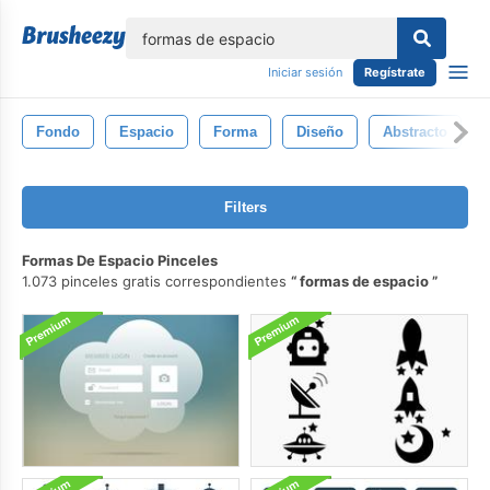
lose
Iniciar sesión
Regístrate
Fondo
Espacio
Forma
Diseño
Abstracto
Filters
Formas De Espacio Pinceles
1.073 pinceles gratis correspondientes
formas de espacio