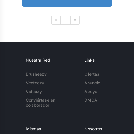
1
Nuestra Red
Links
Brusheezy
Ofertas
Vecteezy
Anuncie
Videezy
Apoyo
Conviértase en
DMCA
colaborador
Idiomas
Nosotros