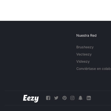
Nuestra Red
Brusheezy
Vecteezy
Videezy
Conviértase en colab