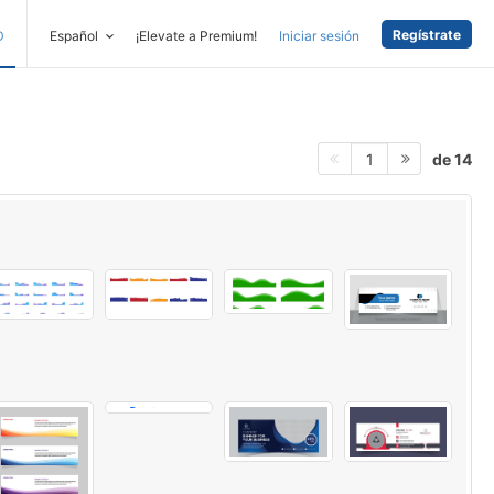
Regístrate
D
Español
¡Elevate a Premium!
Iniciar sesión
de 14
1