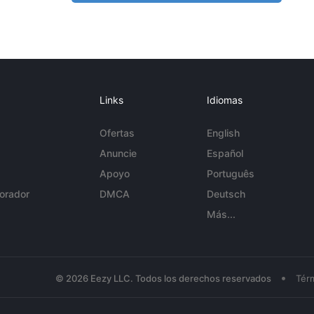
Links
Idiomas
Ofertas
English
Anuncie
Español
Apoyo
Português
orador
DMCA
Deutsch
Más...
•
© 2026 Eezy LLC. Todos los derechos reservados
Tér