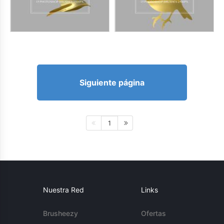
Siguiente página
1
Nuestra Red
Links
Brusheezy
Ofertas