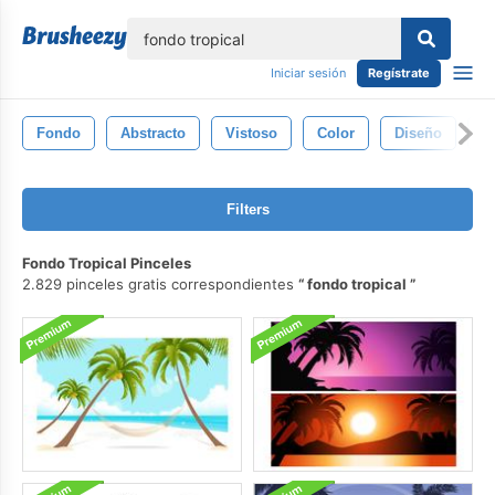
lose
Iniciar sesión
Regístrate
Fondo
Abstracto
Vistoso
Color
Diseño
T
Filters
Fondo Tropical Pinceles
2.829 pinceles gratis correspondientes
fondo tropical