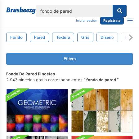
lose
Iniciar sesión
Regístrate
Fondo
Pared
Textura
Gris
Diseño
Patrón
Filters
Fondo De Pared Pinceles
2.943 pinceles gratis correspondientes
fondo de pared