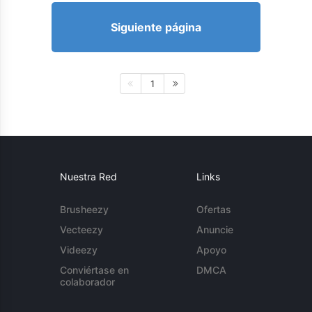
Siguiente página
1
Nuestra Red
Links
Brusheezy
Ofertas
Vecteezy
Anuncie
Videezy
Apoyo
Conviértase en
DMCA
colaborador