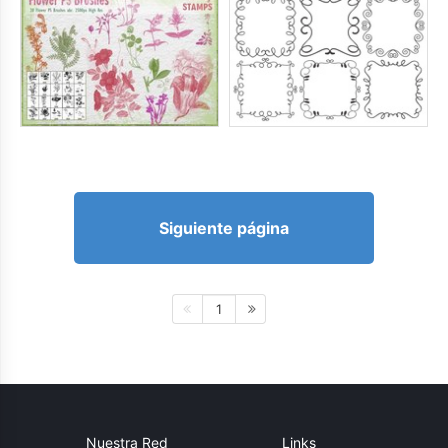
Siguiente página
1
Nuestra Red
Links