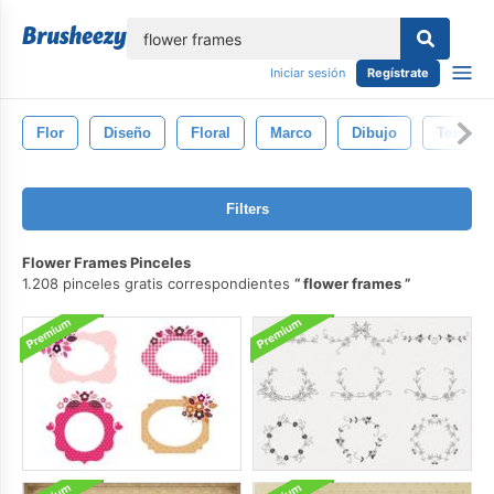
lose
Iniciar sesión
Regístrate
Flor
Diseño
Floral
Marco
Dibujo
Textura
Filters
Flower Frames Pinceles
1.208 pinceles gratis correspondientes
flower frames