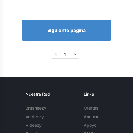
Siguiente página
1
Nuestra Red
Links
Brusheezy
Ofertas
Vecteezy
Anuncie
Videezy
Apoyo