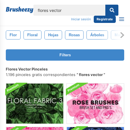
lose
Iniciar sesión
Regístrate
Flor
Floral
Hojas
Rosas
Árboles
Maripos
Filters
Flores Vector Pinceles
1.196 pinceles gratis correspondientes
flores vector