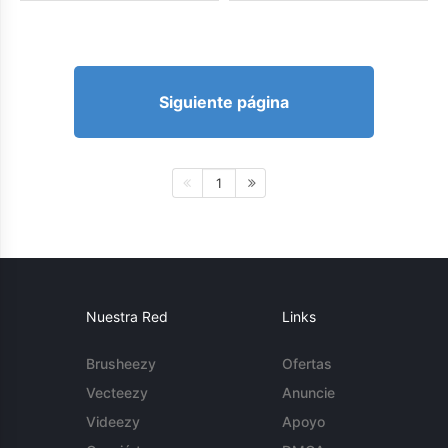
Siguiente página
1
Nuestra Red
Links
Brusheezy
Ofertas
Vecteezy
Anuncie
Videezy
Apoyo