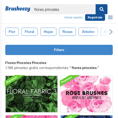
lose
Iniciar sesión
Regístrate
Flor
Floral
Hojas
Rosas
Árboles
Maripos
Filters
Flores Pinceles Pinceles
1.196 pinceles gratis correspondientes
flores pinceles