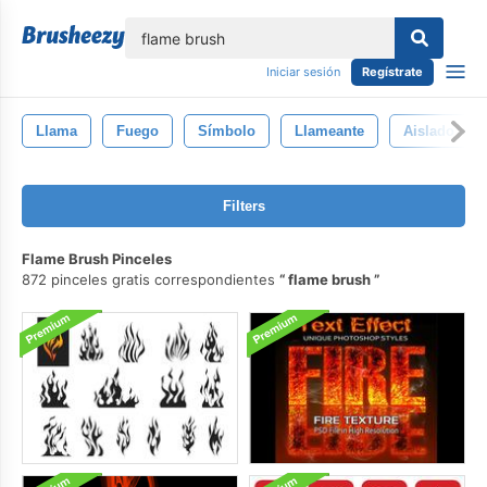
lose
Iniciar sesión
Regístrate
Llama
Fuego
Símbolo
Llameante
Aislado
Filters
Flame Brush Pinceles
872 pinceles gratis correspondientes
flame brush