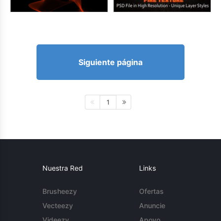
Siguiente página
1
Nuestra Red
Links
Brusheezy
Ofertas
Vecteezy
Anuncie
Videezy
Apoyo