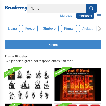
lose
Iniciar sesión
Regístrate
Llama
Fuego
Símbolo
Firmar
Aislado
Ll
Filters
Flame Pinceles
872 pinceles gratis correspondientes
flame