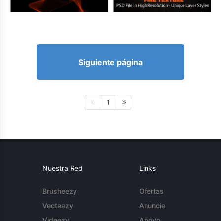
Siguiente página
1
Nuestra Red
Links
Brusheezy
Ofertas
Vecteezy
Anuncie
Videezy
Apoyo