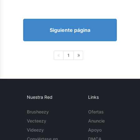
Siguiente página
1
Nuestra Red
Links
Brusheezy
Ofertas
Vecteezy
Anuncie
Videezy
Apoyo
Conviértase en
DMCA