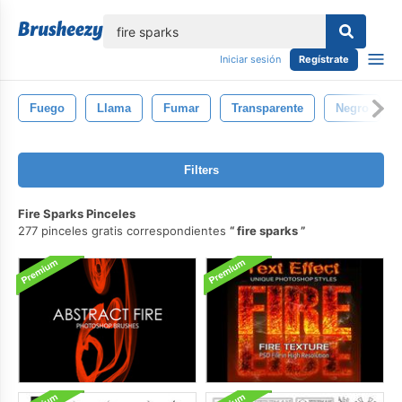
lose
Iniciar sesión
Regístrate
Fuego
Llama
Fumar
Transparente
Negro
Filters
Fire Sparks Pinceles
277 pinceles gratis correspondientes
fire sparks