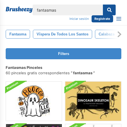
lose
Iniciar sesión
Regístrate
Fantasma
Víspera De Todos Los Santos
Calabaza
D
Filters
Fantasmas Pinceles
60 pinceles gratis correspondientes
fantasmas