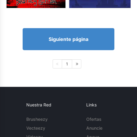
Siguiente página
1
Nuestra Red
Links
Brusheezy
Ofertas
Vecteezy
Anuncie
Videezy
Apoyo