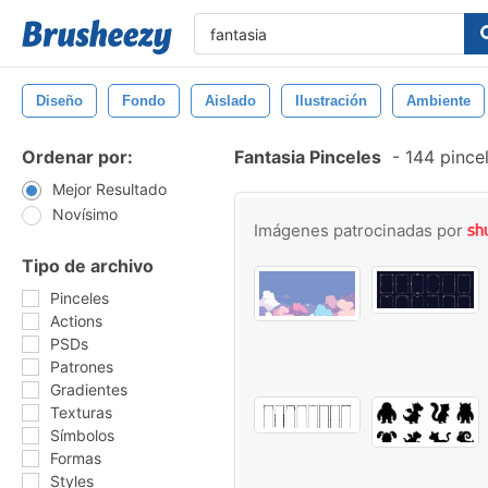
Diseño
Fondo
Aislado
Ilustración
Ambiente
Ordenar por:
Fantasia Pinceles
-
144 pincel
Mejor Resultado
Novísimo
Imágenes patrocinadas por
Tipo de archivo
Pinceles
Actions
PSDs
Patrones
Gradientes
Texturas
Símbolos
Formas
Styles