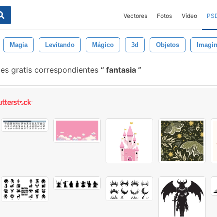
Vectores
Fotos
Vídeo
PS
Magia
Levitando
Mágico
3d
Objetos
Imagin
es gratis correspondientes
fantasia