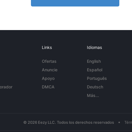
Links
Idiomas
Ofertas
English
Anuncie
Español
Apoyo
Português
orador
DMCA
Deutsch
Más...
•
© 2026 Eezy LLC. Todos los derechos reservados
Tér