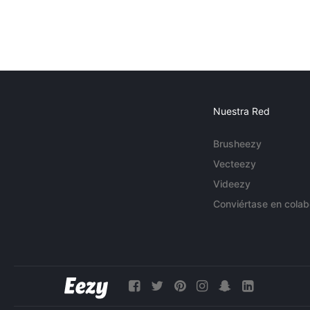
Nuestra Red
Brusheezy
Vecteezy
Videezy
Conviértase en colab