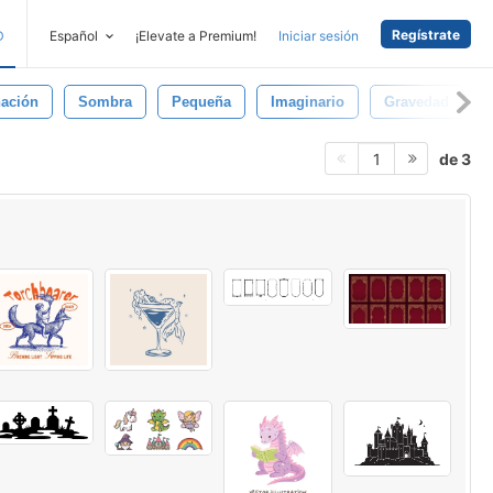
Regístrate
D
Español
¡Elevate a Premium!
Iniciar sesión
ación
Sombra
Pequeña
Imaginario
Gravedad
de 3
1