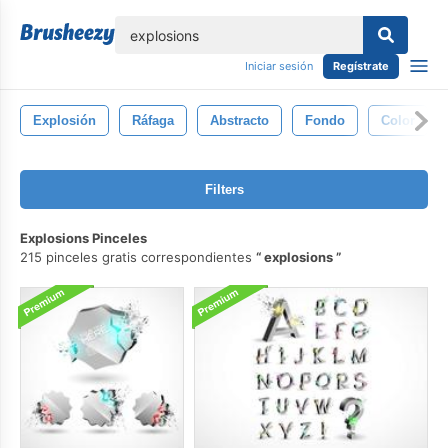
lose
Iniciar sesión
Regístrate
Explosión
Ráfaga
Abstracto
Fondo
Color
Filters
Explosions Pinceles
215 pinceles gratis correspondientes
explosions