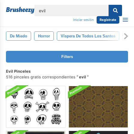
lose
Iniciar sesión
Regístrate
De Miedo
Horror
Víspera De Todos Los Santos
Fan
Filters
Evil Pinceles
516 pinceles gratis correspondientes
evil