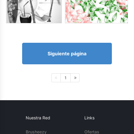
Siguiente página
1
Nuestra Red
Links
Brusheezy
Ofertas