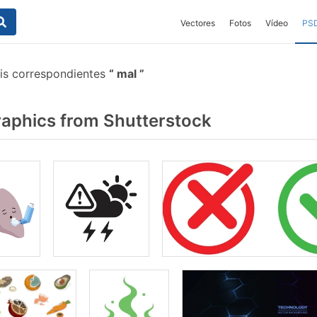
Vectores
Fotos
Vídeo
PS
tis correspondientes
mal
aphics from Shutterstock