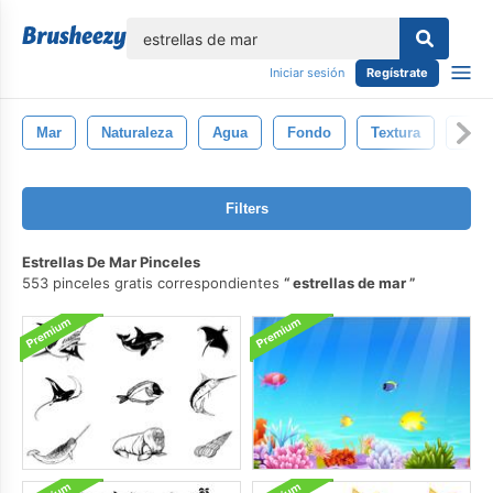
lose
Iniciar sesión
Regístrate
Mar
Naturaleza
Agua
Fondo
Textura
Azul
Filters
Estrellas De Mar Pinceles
553 pinceles gratis correspondientes
estrellas de mar