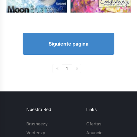
Siguiente página
1
Nuestra Red
Links
Brusheezy
Ofertas
Vecteezy
Anuncie