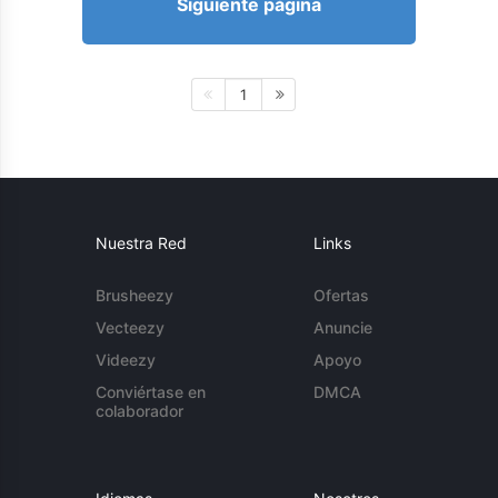
Siguiente página
1
Nuestra Red
Links
Brusheezy
Ofertas
Vecteezy
Anuncie
Videezy
Apoyo
Conviértase en
DMCA
colaborador