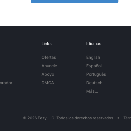
Links
Idiomas
Ofertas
English
Anuncie
Español
Apoyo
Português
orador
DMCA
Deutsch
Más...
•
© 2026 Eezy LLC. Todos los derechos reservados
Tér