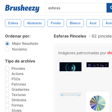
Esfera
Abstracto
Fondo
Blanco
Azul
Ais
Ordenar por:
Esferas Pinceles
-
62 pincele
Mejor Resultado
Novísimo
Imágenes patrocinadas por
Tipo de archivo
Pinceles
Actions
PSDs
Patrones
Gradientes
Texturas
Símbolos
Formas
Styles