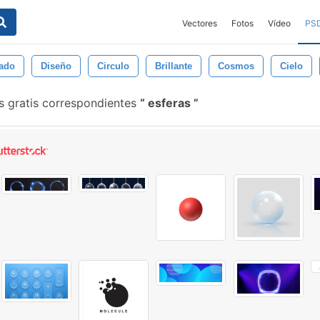
Vectores
Fotos
Vídeo
PS
lado
Diseño
Circulo
Brillante
Cosmos
Cielo
s gratis correspondientes
esferas