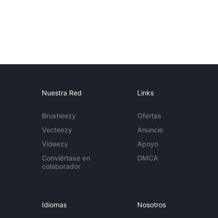
Nuestra Red
Links
Brusheezy
Ofertas
Vecteezy
Anuncie
Videezy
Apoyo
Conviértase en
DMCA
colaborador
Idiomas
Nosotros