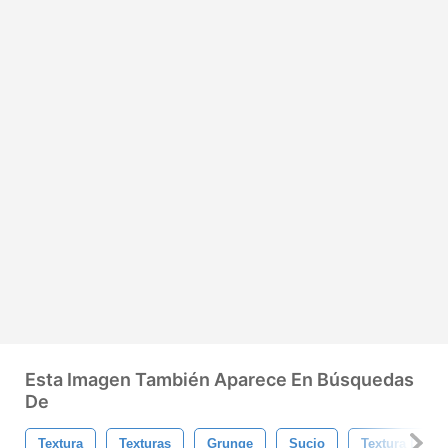
Esta Imagen También Aparece En Búsquedas
De
Textura
Texturas
Grunge
Sucio
Textura Del G