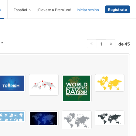
Regístrate
D
Español
¡Elevate a Premium!
Iniciar sesión
o
de 45
1