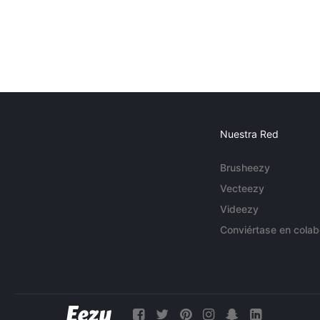
Nuestra Red
Brusheezy
Vecteezy
Videezy
Conviértase en colab