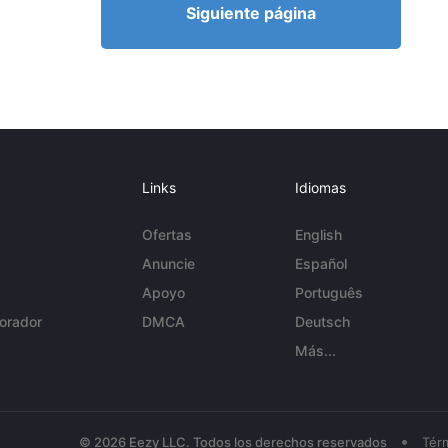
Siguiente página
Links
Idiomas
Ofertas
English
Anuncie
Español
Apoyo
Português
orador
DMCA
Deutsch
Más...
•
© 2026 Eezy LLC. Todos los derechos reservados
Tér