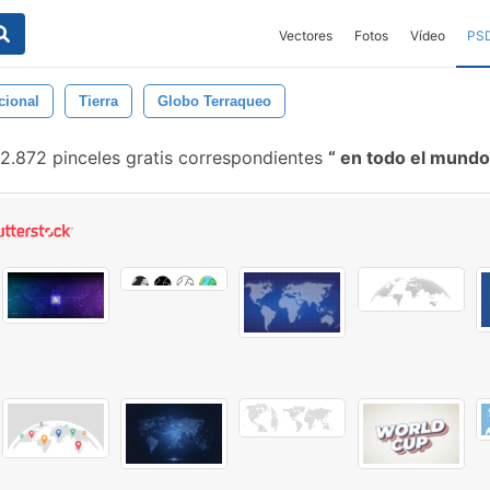
Vectores
Fotos
Vídeo
PS
cional
Tierra
Globo Terraqueo
2.872 pinceles gratis correspondientes
en todo el mund