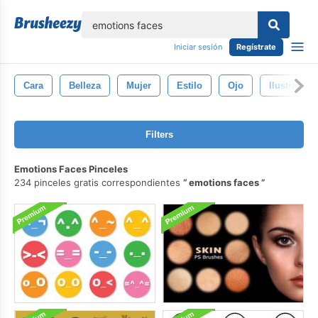
lose
Iniciar sesión
Regístrate
Cara
Belleza
Mujer
Estilo
Ojo
Ilustración
Filters
Emotions Faces Pinceles
234 pinceles gratis correspondientes
emotions faces