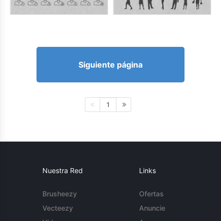
Siguiente página
1
Nuestra Red
Links
Brusheezy
Ofertas
Vecteezy
Anuncie