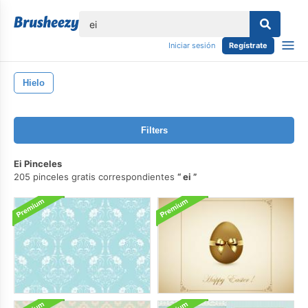
lose
Iniciar sesión
Regístrate
Hielo
Filters
Ei Pinceles
205 pinceles gratis correspondientes
ei