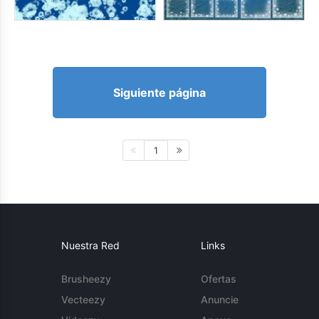
Siguiente página
1
Nuestra Red
Links
Brusheezy
Ofertas
Vecteezy
Anuncie