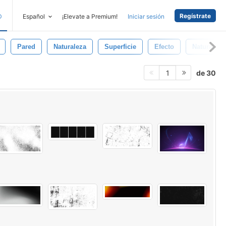
Regístrate
D
Español
¡Elevate a Premium!
Iniciar sesión
Pared
Naturaleza
Superficie
Efecto
Natural
de 30
1