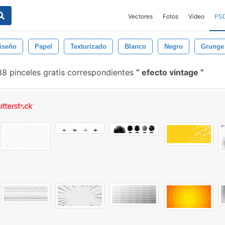
Vectores
Fotos
Vídeo
PS
iseño
Papel
Texturizado
Blanco
Negro
Grunge
88 pinceles gratis correspondientes
efecto vintage