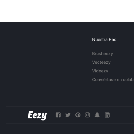
Nuestra Red
Brusheezy
Vecteezy
Videezy
Conviértase en colab