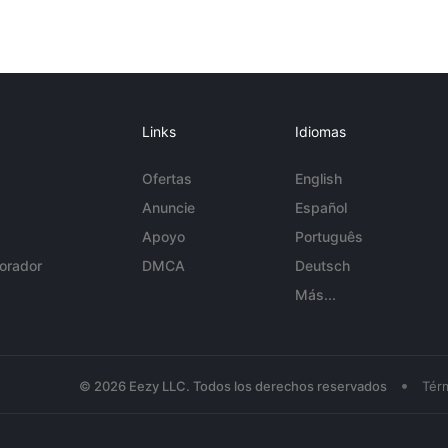
Links
Idiomas
Ofertas
English
Anuncie
Español
Apoyo
Português
orador
DMCA
Deutsch
Más...
•
© 2026 Eezy LLC. Todos los derechos reservados
Tér