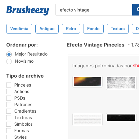
Vendimia
Antiguo
Retro
Fondo
Textura
D
Ordenar por:
Efecto Vintage Pinceles
-
1.7
Mejor Resultado
Novísimo
Imágenes patrocinadas por
Tipo de archivo
Pinceles
Actions
PSDs
Patrones
Gradientes
Texturas
Símbolos
Formas
Styles