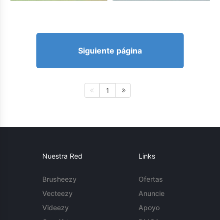
Siguiente página
1
Nuestra Red
Links
Brusheezy
Ofertas
Vecteezy
Anuncie
Videezy
Apoyo