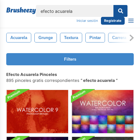
lose
Iniciar sesión
Regístrate
Acuarela
Grunge
Textura
Pintar
Carrera
C
Filters
Efecto Acuarela Pinceles
895 pinceles gratis correspondientes
efecto acuarela