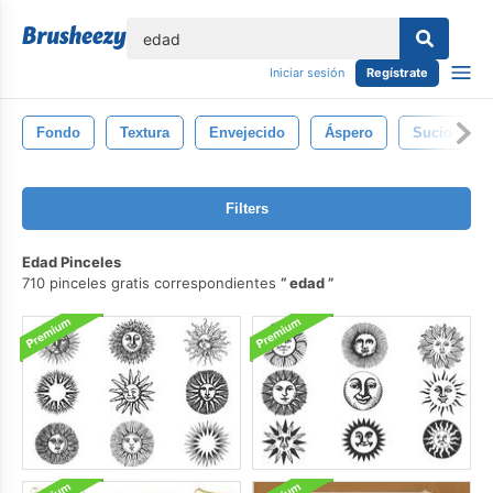
lose
Iniciar sesión
Regístrate
Fondo
Textura
Envejecido
Áspero
Sucio
Filters
Edad Pinceles
710 pinceles gratis correspondientes
edad