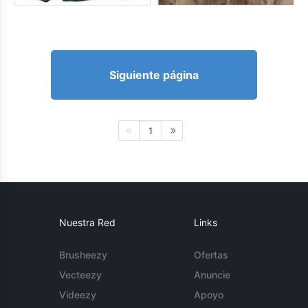
Siguiente página
1
Nuestra Red
Links
Brusheezy
Ofertas
Vecteezy
Anuncie
Videezy
Apoyo